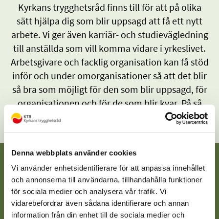
Kyrkans trygghetsråd finns till för att på olika
sätt hjälpa dig som blir uppsagd att få ett nytt
arbete. Vi ger även karriär- och studievägledning
till anställda som vill komma vidare i yrkeslivet.
Arbetsgivare och facklig organisation kan få stöd
inför och under omorganisationer så att det blir
så bra som möjligt för den som blir uppsagd, för
organisationen och för de som blir kvar. På så
sätt bidrar vi till ett tryggare arbetsliv.
Denna webbplats använder cookies
Vi använder enhetsidentifierare för att anpassa innehållet
Kan jag få stöd från KTR?
och annonserna till användarna, tillhandahålla funktioner
för sociala medier och analysera vår trafik. Vi
Skriv in förestagsnamnet eller organisationsnumret
vidarebefordrar även sådana identifierare och annan
och kontrollera.
information från din enhet till de sociala medier och