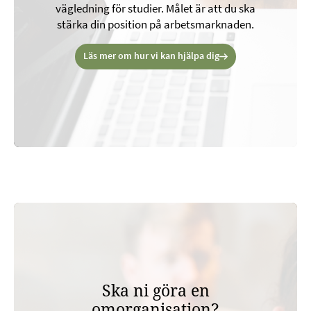
Har du blivit uppsag
Då hjälper vi dig. Tillsammans gör vi e
som utgår från vad just du behöver. 
stöttar vi dig på vägen till ett nytt j