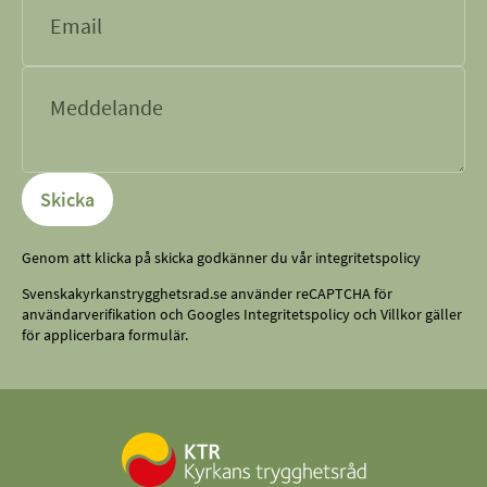
Vill du ta nästa steg 
yrkeslivet?
Hos oss kan du få personlig rådgivni
vägledning för studier. Målet är att d
Skicka
stärka din position på arbetsmarkn
Genom att klicka på skicka godkänner du vår integritetspolicy
Läs mer om hur vi kan hjälpa dig
Svenskakyrkanstrygghetsrad.se använder reCAPTCHA för
användarverifikation och Googles
Integritetspolicy
och
Villkor
gäller
för applicerbara formulär.