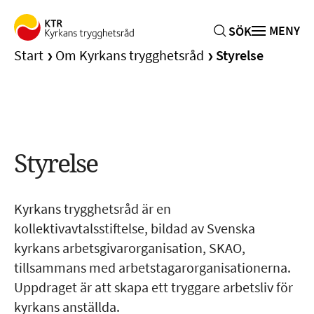
MENY
SÖK
Start
Om Kyrkans trygghetsråd
Styrelse
Omställningsstöd
Styrelse
Kompetensstöd
Kyrkans trygghetsråd är en
Arbetsgivare
kollektivavtalsstiftelse, bildad av Svenska
kyrkans arbetsgivarorganisation, SKAO,
Om Kyrkans trygghetsråd
tillsammans med arbetstagarorganisationerna.
Uppdraget är att skapa ett tryggare arbetsliv för
Styrelse
Avtal om omställnings- och kompetensstöd
kyrkans anställda.