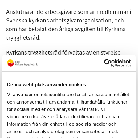
Integritetsskyddspolicy
Anslutna är de arbetsgivare som är medlemmar i
Kontakta oss
Svenska kyrkans arbetsgivarorganisation, och
som har betalat den årliga avgiften till Kyrkans
Logga in
trygghetsråd.
Webbinarier och event
Kyrkans trygghetsråd förvaltas av en styrelse
med tio ledamöter och lika många ersättare.
Ordförande i nuvarande styrelse är Birgitta
Wrede.
Denna webbplats använder cookies
Parterna utser även ledamöter till en
Vi använder enhetsidentifierare för att anpassa innehållet
beredningsgrupp, som handlägger och bereder
och annonserna till användarna, tillhandahålla funktioner
ärenden på uppdrag av styrelsen och lämnar på
för sociala medier och analysera vår trafik. Vi
vidarebefordrar även sådana identifierare och annan
förekommen anledning förslag till beslut till
information från din enhet till de sociala medier och
styrelsen.
annons- och analysföretag som vi samarbetar med.