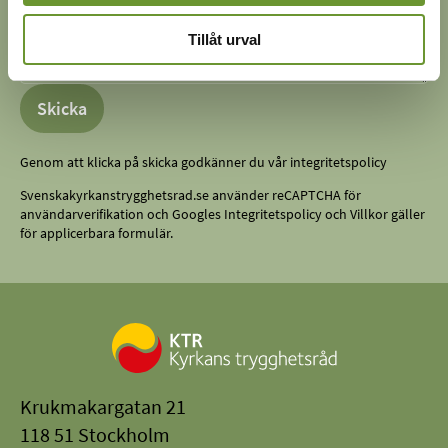
Tillåt urval
Skicka
Genom att klicka på skicka godkänner du vår integritetspolicy
Svenskakyrkanstrygghetsrad.se använder reCAPTCHA för
användarverifikation och Googles
Integritetspolicy
och
Villkor
gäller
för applicerbara formulär.
Krukmakargatan 21
118 51 Stockholm