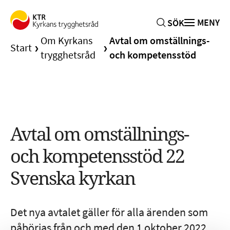
MENY
SÖK
Om Kyrkans
Avtal om omställnings-
Start
trygghetsråd
och kompetensstöd
Omställningsstöd
Kompetensstöd
Avtal om omställnings-
och kompetensstöd 22
Arbetsgivare
Svenska kyrkan
Om Kyrkans trygghetsråd
Styrelse
Det nya avtalet gäller för alla ärenden som
Avtal om omställnings- och kompetensstöd
påbörjas från och med den 1 oktober 2022.