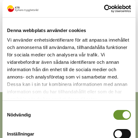
Integritetsskyddspolicy
Arbetstagare vars anställning upphör genom
Kontakta oss
arbetsbrist eller sjukdom före den 1 oktober
2022 ersätts enligt det gamla
Denna webbplats använder cookies
Logga in
omställningsavtalet.
Vi använder enhetsidentifierare för att anpassa innehållet
och annonserna till användarna, tillhandahålla funktioner
Webbinarier och event
för sociala medier och analysera vår trafik. Vi
Ladda ned avtalet
vidarebefordrar även sådana identifierare och annan
information från din enhet till de sociala medier och
annons- och analysföretag som vi samarbetar med.
Dessa kan i sin tur kombinera informationen med annan
information som du har tillhandahållit eller som de har
samlat in när du har använt deras tjänster.
Samtyckesval
Nödvändig
Inställningar